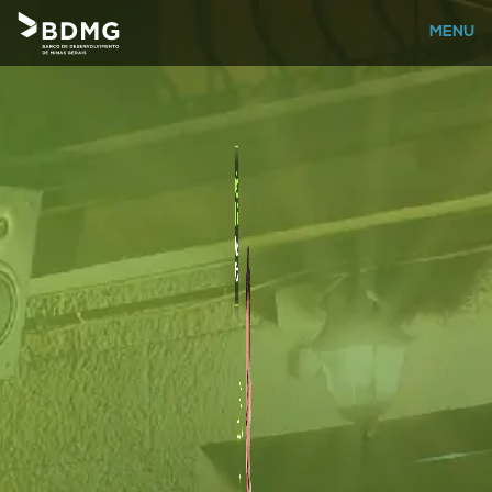
×
MENU
O BDMG
AJUDA
ENTRAR