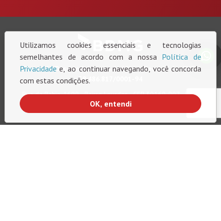
Utilizamos cookies essenciais e tecnologias
semelhantes de acordo com a nossa
Política de
Privacidade
e, ao continuar navegando, você concorda
Banco de Desenvolvimento de Minas Gerais S.A. - CNPJ
38.486.817/0001-94
com estas condições.
Rua da Bahia, 1600 - Bairro Lourdes - CEP 30160-907 - Belo
OK, entendi
Horizonte - Minas Gerais